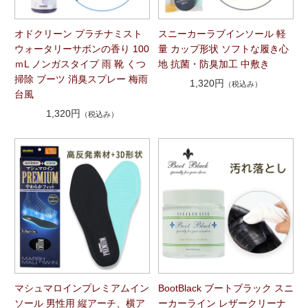
スニーカーラブインソール 軽
オドクリーン プラチナミスト
量 カップ形状 ソフトな履き心
ウォータリーサボンの香り 100
地 抗菌・防臭加工 中敷き
ｍL ノンガスタイプ 雨 靴 くつ
掃除 ブーツ 消臭スプレー 梅雨
1,320円
（税込み）
台風
1,320円
（税込み）
マシュマロインプレミアムイン
BootBlack ブートブラック スニ
ソール 男性用 縦アーチ、横ア
ーカーライン レザークリーナ