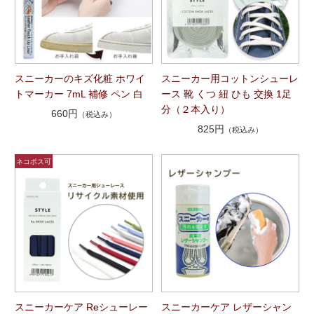
スニーカーのキズ化粧 ホワイ
スニーカー用コットンシューレ
トマーカー 7mL 補修 ペン 白
ース 靴 くつ 紐 ひも 交換 1足
分（２本入り）
660円
（税込み）
825円
（税込み）
スニーカーケア Reシューレー
スニーカーケア レザーシャン