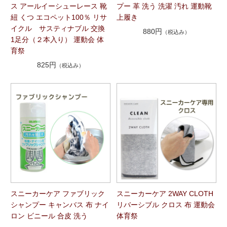
ス アールイーシューレース 靴
プー 革 洗う 洗濯 汚れ 運動靴
紐 くつ エコペット100％ リサ
上履き
イクル サスティナブル 交換
880円
（税込み）
1足分（２本入り） 運動会 体
育祭
825円
（税込み）
スニーカーケア ファブリック
スニーカーケア 2WAY CLOTH
シャンプー キャンバス 布 ナイ
リバーシブル クロス 布 運動会
ロン ビニール 合皮 洗う
体育祭