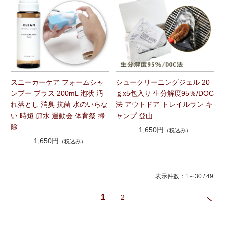
スニーカーケア フォームシャ
シュークリーニングジェル 20
ンプー プラス 200mL 泡状 汚
ｇx5包入り 生分解度95％/DOC
れ落とし 消臭 抗菌 水のいらな
法 アウトドア トレイルラン キ
い 時短 節水 運動会 体育祭 掃
ャンプ 登山
除
1,650円
（税込み）
1,650円
（税込み）
表示件数：1～30 / 49
1
2