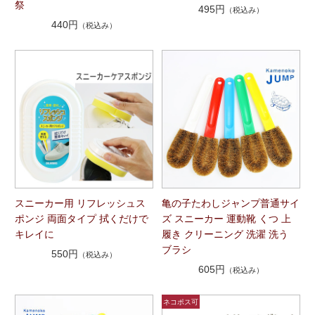
祭
495円
（税込み）
440円
（税込み）
スニーカー用 リフレッシュス
亀の子たわしジャンプ普通サイ
ポンジ 両面タイプ 拭くだけで
ズ スニーカー 運動靴 くつ 上
キレイに
履き クリーニング 洗濯 洗う
ブラシ
550円
（税込み）
605円
（税込み）