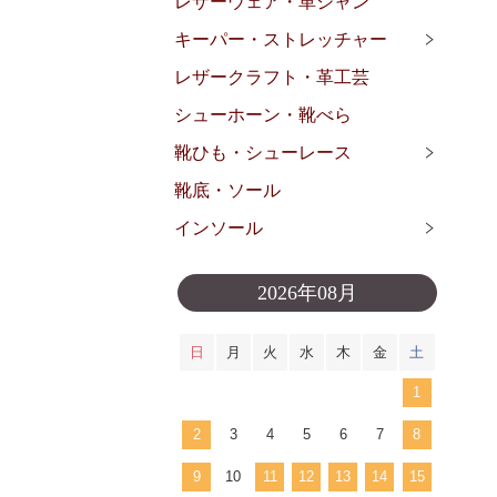
レザーウェア・革ジャン
キーパー・ストレッチャー
レザークラフト・革工芸
シューホーン・靴べら
靴ひも・シューレース
靴底・ソール
インソール
2026年08月
日
月
火
水
木
金
土
1
2
3
4
5
6
7
8
9
10
11
12
13
14
15