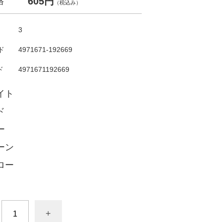
605円
格
（税込み）
3
ド
4971671-192669
ド
4971671192669
イト
ド
ー
ーン
ロー
+