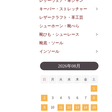
レザーウェア・革ジャン
キーパー・ストレッチャー
レザークラフト・革工芸
シューホーン・靴べら
靴ひも・シューレース
靴底・ソール
インソール
2026年08月
日
月
火
水
木
金
土
1
2
3
4
5
6
7
8
9
10
11
12
13
14
15