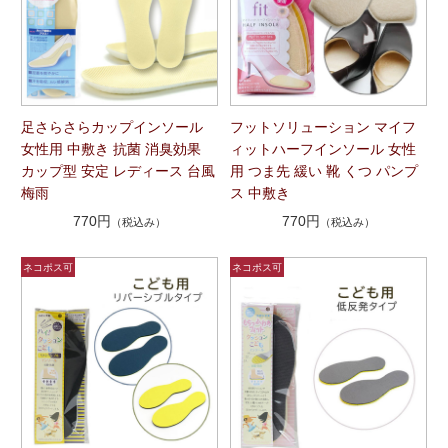
足さらさらカップインソール
フットソリューション マイフ
女性用 中敷き 抗菌 消臭効果
ィットハーフインソール 女性
カップ型 安定 レディース 台風
用 つま先 緩い 靴 くつ パンプ
梅雨
ス 中敷き
770円
770円
（税込み）
（税込み）