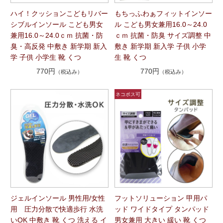
ハイ！クッションこどもリバー
もちっふわぁフィットインソー
シブルインソール こども男女
ル こども男女兼用16.0～24.0
兼用16.0～24.0ｃｍ 抗菌・防
ｃｍ 抗菌・防臭 サイズ調整 中
臭・高反発 中敷き 新学期 新入
敷き 新学期 新入学 子供 小学
学 子供 小学生 靴 くつ
生 靴 くつ
770円
770円
（税込み）
（税込み）
ジェルインソール 男性用/女性
フットソリューション 甲用パ
用 圧力分散で快適歩行 水洗
ッド ワイドタイプ タンパッド
いOK 中敷き 靴 くつ 洗える イ
男女兼用 大きい 緩い 靴 くつ