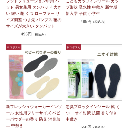
フットソリューション甲用 パ
こどもカップインソール カッ
ッド 男女兼用 タンパッド 大き
プ形状 吸水性 中敷き 新学期
い 緩い 靴 くつ ローファー サ
新入学 子供 小学生
イズ調整 つま先 パンプス 靴の
495円
（税込み）
サイズが大きい タンパット
495円
（税込み）
新フレッシュウォーカーインソ
悪臭ブロックインソール 靴 く
ール 女性用フリーサイズ ベビ
つ ニオイ対策 抗菌 香り付き
ーパウダーの香り 防臭 消臭加
中敷き
工 中敷き
550円
（税込み）