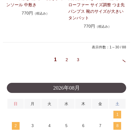
ンソール 中敷き
ローファー サイズ調整 つま先
パンプス 靴のサイズが大きい
770円
（税込み）
タンパット
770円
（税込み）
表示件数：1～30 / 88
1
2
3
2026年08月
日
月
火
水
木
金
土
1
2
3
4
5
6
7
8