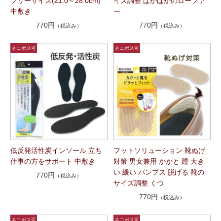
フリーサイズ(21.0～28.0cm)
イズ調整 ぱかぱかのローファ
中敷き
ー
770円
770円
（税込み）
（税込み）
低反発活性炭インソール 立ち
フットソリューション 靴ぬげ
仕事の方をサポート 中敷き
対策 男女兼用 かかと 踵 大き
い 緩い パンプス 脱げる 靴の
770円
（税込み）
サイズ調整 くつ
770円
（税込み）