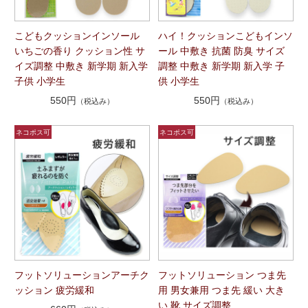
こどもクッションインソール
ハイ！クッションこどもインソ
いちごの香り クッション性 サ
ール 中敷き 抗菌 防臭 サイズ
イズ調整 中敷き 新学期 新入学
調整 中敷き 新学期 新入学 子
子供 小学生
供 小学生
550円
550円
（税込み）
（税込み）
フットソリューションアーチク
フットソリューション つま先
ッション 疲労緩和
用 男女兼用 つま先 緩い 大き
い 靴 サイズ調整