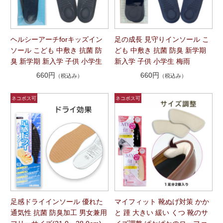
ヘルシーアーチforキッズイン
足の成長 見守りインソール こ
ソール こども 中敷き 抗菌 防
ども 中敷き 抗菌 防臭 新学期
臭 新学期 新入学 子供 小学生
新入学 子供 小学生 梅雨
660円
660円
（税込み）
（税込み）
足感ドライインソール 優れた
マイフィット 靴ぬげ対策 かか
通気性 抗菌 防臭加工 男女兼用
と 踵 大きい 緩い くつ 靴のサ