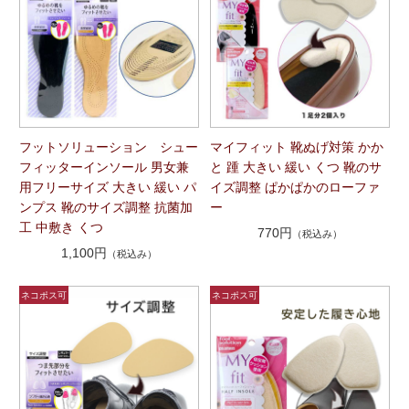
フットソリューション シュー
マイフィット 靴ぬげ対策 かか
フィッターインソール 男女兼
と 踵 大きい 緩い くつ 靴のサ
用フリーサイズ 大きい 緩い パ
イズ調整 ぱかぱかのローファ
ンプス 靴のサイズ調整 抗菌加
ー
工 中敷き くつ
770円
（税込み）
1,100円
（税込み）