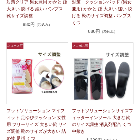
対策クリア 男女兼用 かかと 踵
対策 クッションパッド (男女
大きい 脱げる 緩い パンプス
兼用) かかと 踵 大きい 緩い 脱
靴サイズ調整
げる 靴のサイズ調整 パンプス
くつ
880円
（税込み）
880円
（税込み）
フットソリューション マイフ
フットソリューションサイズフ
ィット 足ゆびクッション 女性
ィッターインソール 大きな靴
用 フリーサイズ 大きい靴 サイ
のサイズ調整 消臭剤配合 くつ
ズ調整 靴のサイズが大きい 詰
中敷き
め物 足指 くつ
1,320円