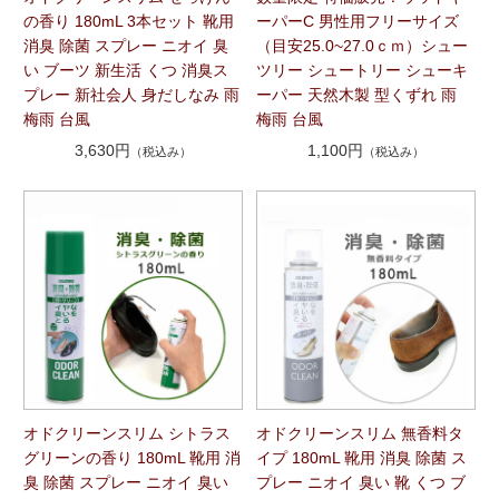
の香り 180mL 3本セット 靴用
ーパーC 男性用フリーサイズ
消臭 除菌 スプレー ニオイ 臭
（目安25.0~27.0ｃｍ）シュー
い ブーツ 新生活 くつ 消臭ス
ツリー シュートリー シューキ
プレー 新社会人 身だしなみ 雨
ーパー 天然木製 型くずれ 雨
梅雨 台風
梅雨 台風
3,630円
1,100円
（税込み）
（税込み）
オドクリーンスリム シトラス
オドクリーンスリム 無香料タ
グリーンの香り 180mL 靴用 消
イプ 180mL 靴用 消臭 除菌 ス
臭 除菌 スプレー ニオイ 臭い
プレー ニオイ 臭い 靴 くつ ブ