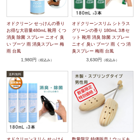
オドクリーン せっけんの香り
オドクリーンスリム シトラス
お得な大容量480mL 靴用 くつ
グリーンの香り 180mL 3本セ
消臭 除菌 スプレー ニオイ 臭
ット 靴用 消臭 除菌 スプレー
い ブーツ 雨 消臭スプレー 梅
ニオイ 臭い ブーツ 雨 くつ 消
雨 台風
臭スプレー 梅雨 台風
1,980円
3,630円
（税込み）
（税込み）
オドクリーンスリム せっけん
数量限定 特価販売！ウッドキ