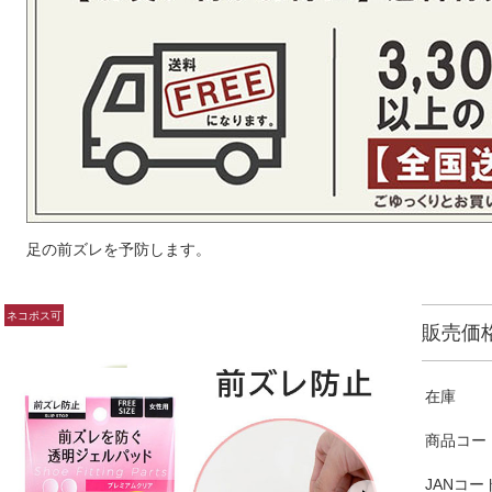
足の前ズレを予防します。
販売価
在庫
商品コー
JANコー