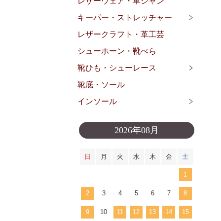
レザーウェア・革ジャン
キーパー・ストレッチャー
レザークラフト・革工芸
シューホーン・靴べら
靴ひも・シューレース
靴底・ソール
インソール
2026年08月
日
月
火
水
木
金
土
1
2
3
4
5
6
7
8
9
10
11
12
13
14
15