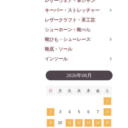
レザーウェア・革ジャン
キーパー・ストレッチャー
レザークラフト・革工芸
シューホーン・靴べら
靴ひも・シューレース
靴底・ソール
インソール
2026年08月
日
月
火
水
木
金
土
1
2
3
4
5
6
7
8
9
10
11
12
13
14
15