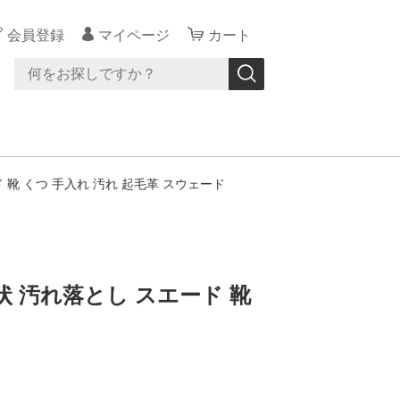
会員登録
マイページ
カート
 靴 くつ 手入れ 汚れ 起毛革 スウェード
状 汚れ落とし スエード 靴