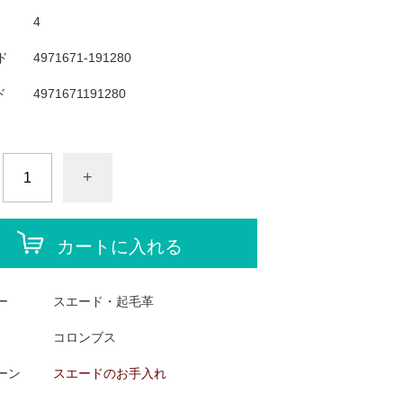
4
ド
4971671-191280
ド
4971671191280
+
カートに入れる
ー
スエード・起毛革
コロンブス
ーン
スエードのお手入れ