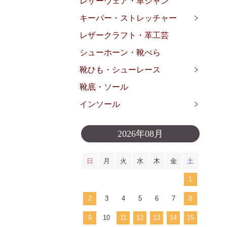
レザーウェア・革ジャン
キーパー・ストレッチャー
レザークラフト・革工芸
シューホーン・靴べら
靴ひも・シューレース
靴底・ソール
インソール
2026年08月
日
月
火
水
木
金
土
1
2
3
4
5
6
7
8
9
10
11
12
13
14
15