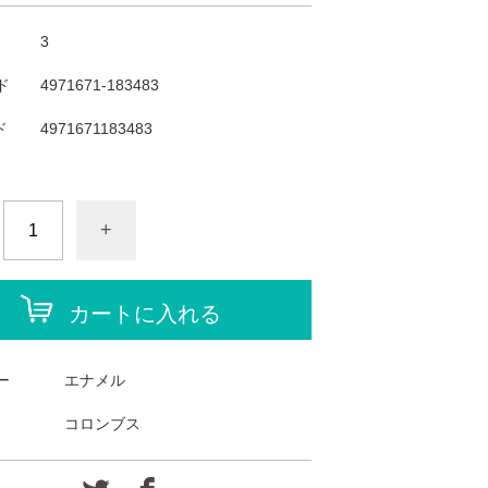
3
ド
4971671-183483
ド
4971671183483
+
カートに入れる
ー
エナメル
コロンブス