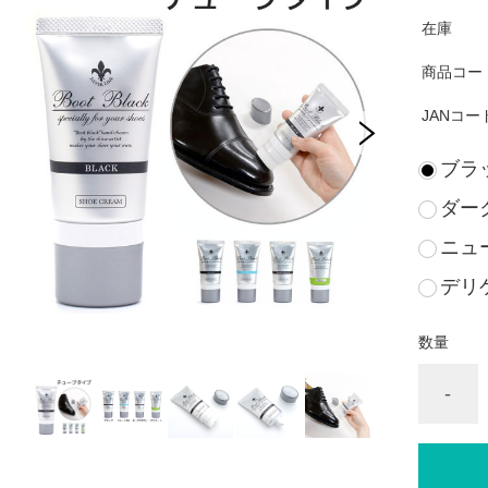
在庫
商品コー
JANコー
ブラ
ダー
ニュ
デリ
数量
-