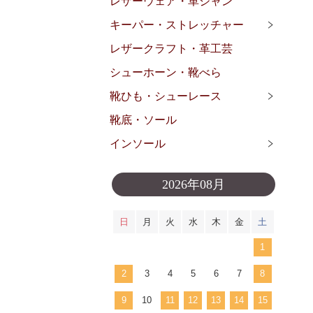
レザーウェア・革ジャン
キーパー・ストレッチャー
レザークラフト・革工芸
シューホーン・靴べら
靴ひも・シューレース
靴底・ソール
インソール
2026年08月
日
月
火
水
木
金
土
1
2
3
4
5
6
7
8
9
10
11
12
13
14
15